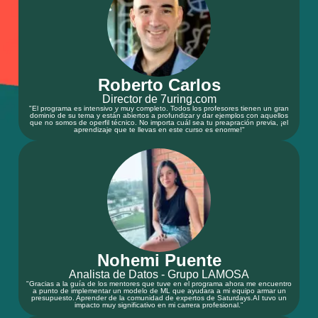
Roberto Carlos
Director de 7uring.com
"El programa es intensivo y muy completo. Todos los profesores tienen un gran
dominio de su tema y están abiertos a profundizar y dar ejemplos con aquellos
que no somos de operfil técnico. No importa cuál sea tu preapración previa, ¡el
aprendizaje que te llevas en este curso es enorme!"
Nohemi Puente
Analista de Datos - Grupo LAMOSA
"Gracias a la guía de los mentores que tuve en el programa ahora me encuentro
a punto de implementar un modelo de ML que ayudara a mi equipo armar un
presupuesto. Aprender de la comunidad de expertos de Saturdays.AI tuvo un
impacto muy significativo en mi carrera profesional."